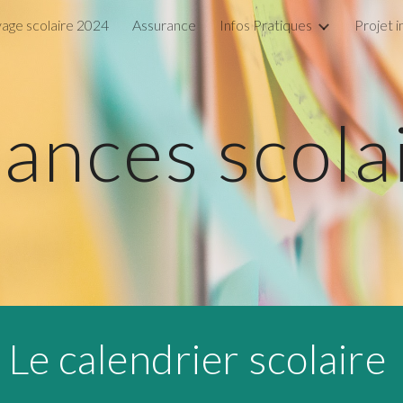
age scolaire 2024
Assurance
Infos Pratiques
Projet 
ip to main content
Skip to navigat
ances scola
Le calendrier scolaire