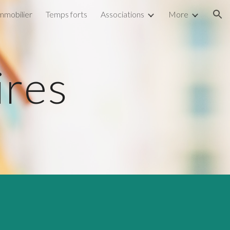
immobilier
Temps forts
Associations
More
ion
ires